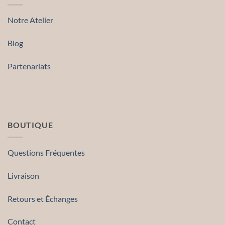
peuvent
peuvent
être
être
Notre Atelier
choisies
choisies
sur
sur
Blog
la
la
page
page
du
du
Partenariats
produit
produit
BOUTIQUE
Questions Fréquentes
Livraison
Retours et Échanges
Contact