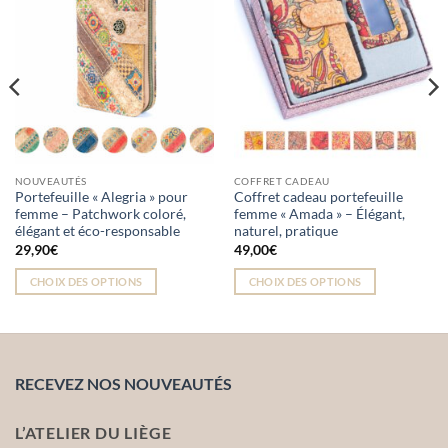
NOUVEAUTÉS
COFFRET CADEAU
Portefeuille « Alegria » pour
Coffret cadeau portefeuille
femme – Patchwork coloré,
femme « Amada » – Élégant,
élégant et éco-responsable
naturel, pratique
29,90
€
49,00
€
CHOIX DES OPTIONS
CHOIX DES OPTIONS
Ce
Ce
produit
produit
a
a
plusieurs
plusieurs
RECEVEZ NOS NOUVEAUTÉS
variations.
variations.
Les
Les
options
options
L’ATELIER DU LIÈGE