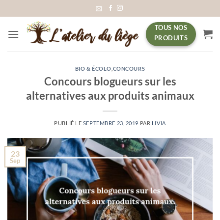
Passer
au
TOUS NOS
contenu
PRODUITS
BIO & ÉCOLO
,
CONCOURS
Concours blogueurs sur les
alternatives aux produits animaux
PUBLIÉ LE
SEPTEMBRE 23, 2019
PAR
LIVIA
23
Sep